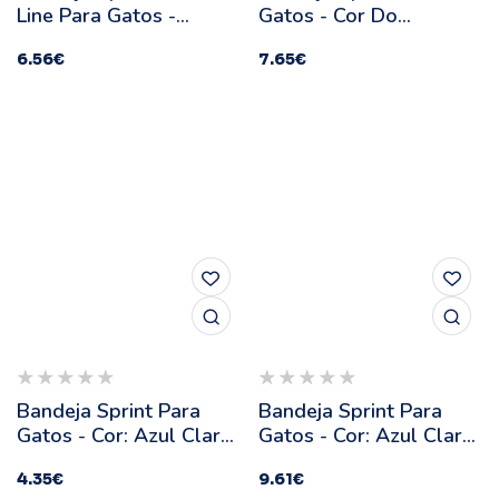
Line Para Gatos -
Gatos - Cor Do
Stefanplast - Modelo:
Produto: Bordeaux |
6.56
€
7.65
€
20
Medidas: 58 X 39 X 17
Cm
Bandeja Sprint Para
Bandeja Sprint Para
Gatos - Cor: Azul Claro
Gatos - Cor: Azul Claro
| Medidas: 43 X 31 X 14
| Medidas: 58 X 39 X 17
4.35
€
9.61
€
Cm
Cm