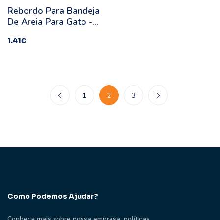
Rebordo Para Bandeja
De Areia Para Gato -
Stefanplast - Medidas:
1.41
€
50 X 35 X 12 Cm
1
2
3
Como Podemos Ajudar?
Conheça mais sobre nossa empresa, políticas