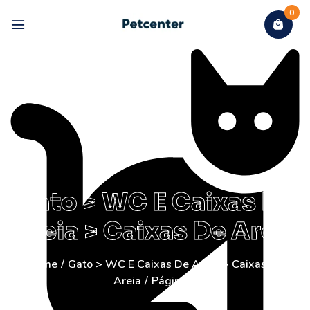
0
Gato > WC E Caixas De
Areia > Caixas De Areia
Home
/
Gato > WC E Caixas De Areia > Caixas De
Areia
/
Página 2