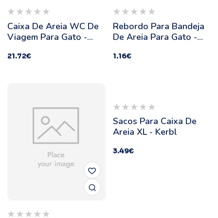
Caixa De Areia WC De
Rebordo Para Bandeja
Viagem Para Gato -
De Areia Para Gato -
Ferribiella
Stefanplast - Medidas:
21.72
€
1.16
€
40 X 30 X 10 Cm
Sacos Para Caixa De
Areia XL - Kerbl
3.49
€