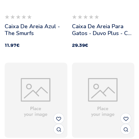
sgotado
Caixa De Areia Azul -
Caixa De Areia Para
The Smurfs
Gatos - Duvo Plus - Cor:
Bege
11.97
€
29.39
€