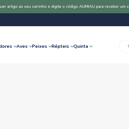
uer artigo ao seu carrinho e digite o código AUMIAU para receber um 
dores
Aves
Peixes
Répteis
Quinta