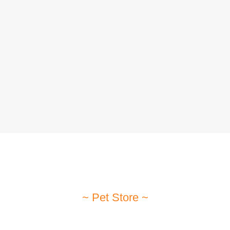
getais
ara
~ Pet Store ~