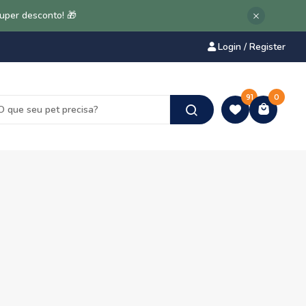
super desconto! 🎁
Login / Register
91
0