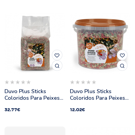
Duvo Plus Sticks
Duvo Plus Sticks
Coloridos Para Peixes
Coloridos Para Peixes
De Lago - Quantidade:
De Lago - Quantidade:
32.77
€
12.02
€
40 L
5 L