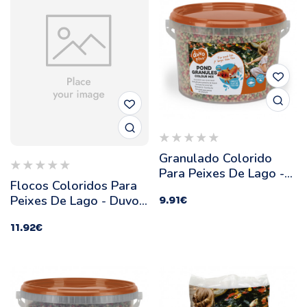
Granulado Colorido
Para Peixes De Lago -
Flocos Coloridos Para
Duvo Plus -
Peixes De Lago - Duvo
9.91
€
Quantidade: 3 L
Plus - Quantidade: 3 L
11.92
€