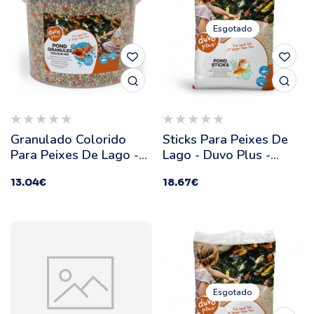
Esgotado
Granulado Colorido
Sticks Para Peixes De
Para Peixes De Lago -
Lago - Duvo Plus -
Duvo Plus -
Quantidade: 15 L
13.04
€
18.67
€
Quantidade: 5 L
Esgotado