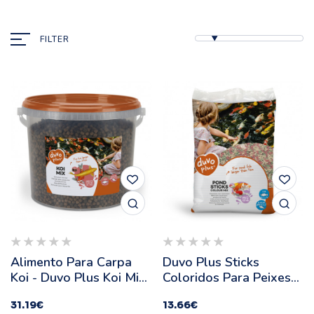
FILTER
Alimento Para Carpa
Duvo Plus Sticks
Koi - Duvo Plus Koi Mix
Coloridos Para Peixes
- Quantidade: 5 L
De Lago - Quantidade:
31.19
€
13.66
€
15 L