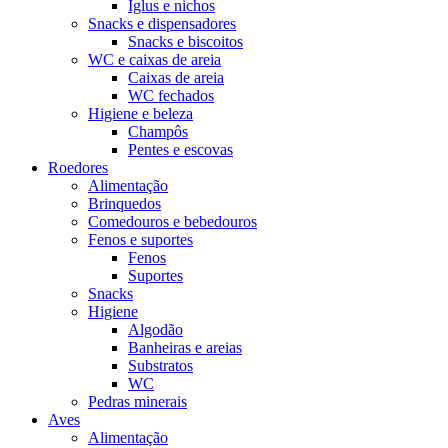
Iglus e nichos
Snacks e dispensadores
Snacks e biscoitos
WC e caixas de areia
Caixas de areia
WC fechados
Higiene e beleza
Champôs
Pentes e escovas
Roedores
Alimentação
Brinquedos
Comedouros e bebedouros
Fenos e suportes
Fenos
Suportes
Snacks
Higiene
Algodão
Banheiras e areias
Substratos
WC
Pedras minerais
Aves
Alimentação