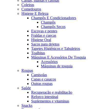
Camas, mantas e casotas
Coleiras
Comedouros
Higiene E Beleza
Champôs E Condicionadores
Champôs
Champôs Secos
Escovas e pentes
Fraldas e cuecas
Higiene Oral
Sacos para dejetos
Tapetes Higiénicos e Tabuleiros
Toalhitas
Máquinas E Acessórios De Tosquia
Acessórios
Máquinas de tosquia
Roupas
Camisolas
Capas e casacos
Outras roupas
Saúde
Recuperação e reabilitação
Reforço intestinal
Suplementos e vitaminas
Snacks