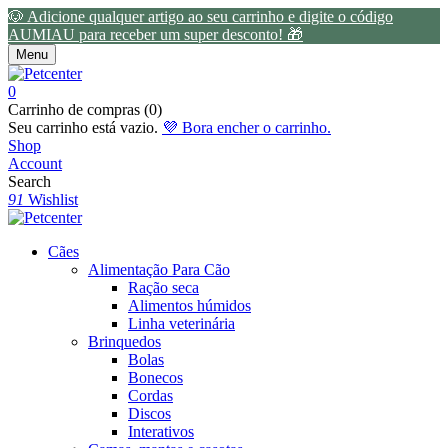
🐶 Adicione qualquer artigo ao seu carrinho e digite o código
AUMIAU para receber um super desconto! 🎁
Menu
0
Carrinho de compras (0)
Seu carrinho está vazio.
💜 Bora encher o carrinho.
Shop
Account
Search
91
Wishlist
Cães
Alimentação Para Cão
Ração seca
Alimentos húmidos
Linha veterinária
Brinquedos
Bolas
Bonecos
Cordas
Discos
Interativos