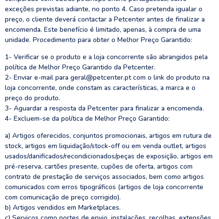
exceções previstas adiante, no ponto 4. Caso pretenda igualar o
preço, o cliente deverá contactar a Petcenter antes de finalizar a
encomenda. Este benefício é limitado, apenas, à compra de uma
unidade. Procedimento para obter o Melhor Preço Garantido:
1- Verificar se o produto e a loja concorrente são abrangidos pela
política de Melhor Preço Garantido da Petcenter.
2- Enviar e-mail para geral@petcenter.pt com o link do produto na
loja concorrente, onde constam as características, a marca e o
preço do produto.
3- Aguardar a resposta da Petcenter para finalizar a encomenda.
4- Excluem-se da política de Melhor Preço Garantido:
a) Artigos oferecidos, conjuntos promocionais, artigos em rutura de
stock, artigos em liquidação/stock-off ou em venda outlet, artigos
usados/danificados/recondicionados/peças de exposição, artigos em
pré-reserva, cartões presente, cupões de oferta, artigos com
contrato de prestação de serviços associados, bem como artigos
comunicados com erros tipográficos (artigos de loja concorrente
com comunicação de preço corrigido).
b) Artigos vendidos em Marketplaces.
c) Serviços como portes de envio, instalações, recolhas, extensões