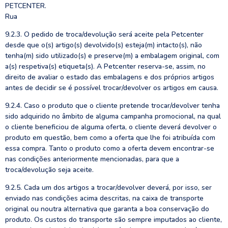
PETCENTER.
Rua
9.2.3. O pedido de troca/devolução será aceite pela Petcenter
desde que o(s) artigo(s) devolvido(s) esteja(m) intacto(s), não
tenha(m) sido utilizado(s) e preserve(m) a embalagem original, com
a(s) respetiva(s) etiqueta(s). A Petcenter reserva-se, assim, no
direito de avaliar o estado das embalagens e dos próprios artigos
antes de decidir se é possível trocar/devolver os artigos em causa.
9.2.4. Caso o produto que o cliente pretende trocar/devolver tenha
sido adquirido no âmbito de alguma campanha promocional, na qual
o cliente beneficiou de alguma oferta, o cliente deverá devolver o
produto em questão, bem como a oferta que lhe foi atribuída com
essa compra. Tanto o produto como a oferta devem encontrar-se
nas condições anteriormente mencionadas, para que a
troca/devolução seja aceite.
9.2.5. Cada um dos artigos a trocar/devolver deverá, por isso, ser
enviado nas condições acima descritas, na caixa de transporte
original ou noutra alternativa que garanta a boa conservação do
produto. Os custos do transporte são sempre imputados ao cliente,