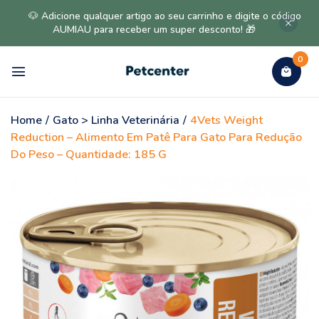
🐶 Adicione qualquer artigo ao seu carrinho e digite o código
AUMIAU para receber um super desconto! 🎁
0
Home
/
Gato > Linha Veterinária
/
4Vets Weight
Reduction – Alimento Em Patê Para Gato Para Redução
Do Peso – Quantidade: 185 G