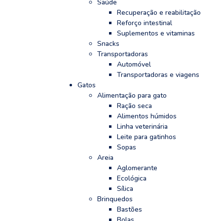
Saúde
Recuperação e reabilitação
Reforço intestinal
Suplementos e vitaminas
Snacks
Transportadoras
Automóvel
Transportadoras e viagens
Gatos
Alimentação para gato
Ração seca
Alimentos húmidos
Linha veterinária
Leite para gatinhos
Sopas
Areia
Aglomerante
Ecológica
Sílica
Brinquedos
Bastões
Bolas