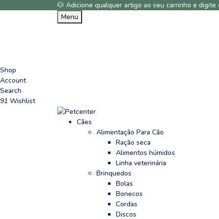
🐶 Adicione qualquer artigo ao seu carrinho e digi
Menu
Shop
Account
Search
91
Wishlist
Cães
Alimentação Para Cão
Ração seca
Alimentos húmidos
Linha veterinária
Brinquedos
Bolas
Bonecos
Cordas
Discos