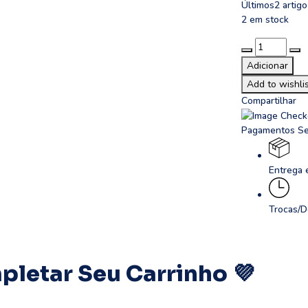
Últimos
2 artigo
2 em stock
Quantidade
de
Adicionar
Anel
Add to wishli
Mastigável
Compartilhar
Pagamentos S
Entrega 
Trocas/D
letar Seu Carrinho 💜