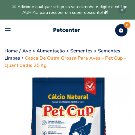
🐶 Adicione qualquer artigo ao seu carrinho e digite o código
AUMIAU para receber um super desconto! 🎁
0
Home
/
Ave > Alimentação > Sementes > Sementes
Limpas
/
Casca De Ostra Grossa Para Aves – Pet Cup –
Quantidade: 25 Kg