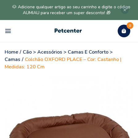
🐶 Adicione qualquer artigo ao seu carrinho e digite o código
AUMIAU para receber um super desconto! 🎁
0
Home
/
Cão > Acessórios > Camas E Conforto >
Camas
/
Colchão OXFORD PLACE – Cor: Castanho |
Medidas: 120 Cm