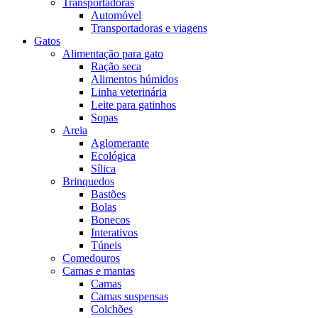
Transportadoras
Automóvel
Transportadoras e viagens
Gatos
Alimentação para gato
Ração seca
Alimentos húmidos
Linha veterinária
Leite para gatinhos
Sopas
Areia
Aglomerante
Ecológica
Sílica
Brinquedos
Bastões
Bolas
Bonecos
Interativos
Túneis
Comedouros
Camas e mantas
Camas
Camas suspensas
Colchões