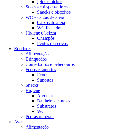
Iglus e nichos
Snacks e dispensadores
Snacks e biscoitos
WC e caixas de areia
Caixas de areia
WC fechados
Higiene e beleza
Champôs
Pentes e escovas
Roedores
Alimentação
Brinquedos
Comedouros e bebedouros
Fenos e suportes
Fenos
Suportes
Snacks
Higiene
Algodão
Banheiras e areias
Substratos
WC
Pedras minerais
Aves
Alimentação