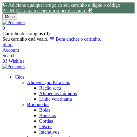
🐶 Adicione qualquer artigo ao seu carrinho e digite o código
AUMIAU para receber um super desconto! 🎁
Menu
0
Carrinho de compras (0)
Seu carrinho está vazio.
💜 Bora encher o carrinho.
Shop
Account
Search
91
Wishlist
Cães
Alimentação Para Cão
Ração seca
Alimentos húmidos
Linha veterinária
Brinquedos
Bolas
Bonecos
Cordas
Discos
Interativos