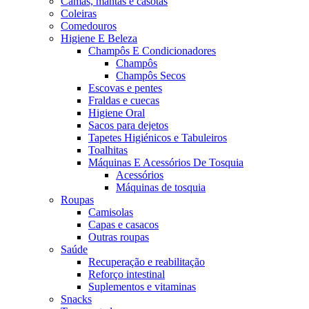
Camas, mantas e casotas
Coleiras
Comedouros
Higiene E Beleza
Champôs E Condicionadores
Champôs
Champôs Secos
Escovas e pentes
Fraldas e cuecas
Higiene Oral
Sacos para dejetos
Tapetes Higiénicos e Tabuleiros
Toalhitas
Máquinas E Acessórios De Tosquia
Acessórios
Máquinas de tosquia
Roupas
Camisolas
Capas e casacos
Outras roupas
Saúde
Recuperação e reabilitação
Reforço intestinal
Suplementos e vitaminas
Snacks