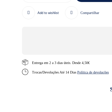
Chow
Cão
Adulto
Add to wishlist
Compartilhar
Large
Breed
-
Quantidade:
14
kg
Entrega em 2 a 3 dias úteis. Desde 4,50€
Trocas/Devoluções Até 14 Dias
Política de devoluções