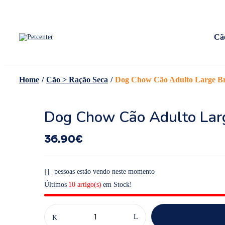
Cã
Home
/
Cão > Ração Seca
/
Dog Chow Cão Adulto Large Br
Dog Chow Cão Adulto Larg
36.90
€
pessoas estão vendo neste momento
Últimos
10 artigo(s)
em Stock!
Quantidade
de
Dog