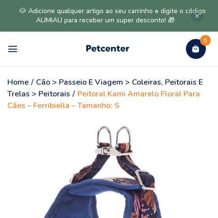
🐶 Adicione qualquer artigo ao seu carrinho e digite o código
AUMIAU para receber um super desconto! 🎁
0
Home
/
Cão > Passeio E Viagem > Coleiras, Peitorais E
Trelas > Peitorais
/
Peitoral Kami Amarelo Floral Para
Cães – Ferribiella – Tamanho: S