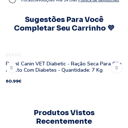
Trocas/Devoluções Até 14 Dias
Política de devoluções
Sugestões Para Você
Completar Seu Carrinho 💜
Esgotado
Royal Canin VET Diabetic - Ração Seca Para Cão
Adulto Com Diabetes - Quantidade: 7 Kg
60.99
€
Produtos Vistos
Recentemente