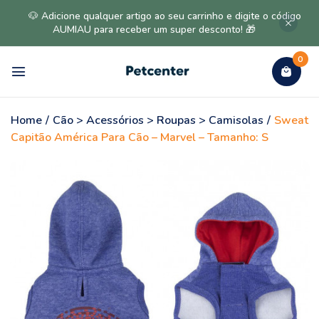
🐶 Adicione qualquer artigo ao seu carrinho e digite o código
AUMIAU para receber um super desconto! 🎁
0
Home
/
Cão > Acessórios > Roupas > Camisolas
/
Sweat
Capitão América Para Cão – Marvel – Tamanho: S