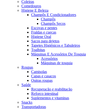
Coleiras
Comedouros
Higiene E Beleza
Champôs E Condicionadores
Champôs
Champôs Secos
Escovas e pentes
Fraldas e cuecas
Higiene Oral
Sacos para dejetos
Tapetes Higiénicos e Tabuleiros
Toalhitas
Máquinas E Acessórios De Tosquia
Acessórios
Máquinas de tosquia
Roupas
Camisolas
Capas e casacos
Outras roupas
Saúde
Recuperação e reabilitação
Reforço intestinal
Suplementos e vitaminas
Snacks
Transportadoras