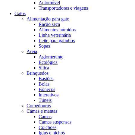
Automóvel
Transportadoras e viagens
Gatos
Alimentação para gato
Ração seca
Alimentos húmidos
Linha veterinária
Leite para gatinhos
Sopas
Areia
Aglomerante
Ecológica
Sílica
Brinquedos
Bastões
Bolas
Bonecos
Interativos
Túneis
Comedouros
Camas e mantas
Camas
Camas suspensas
Colchões
Iglus e nichos