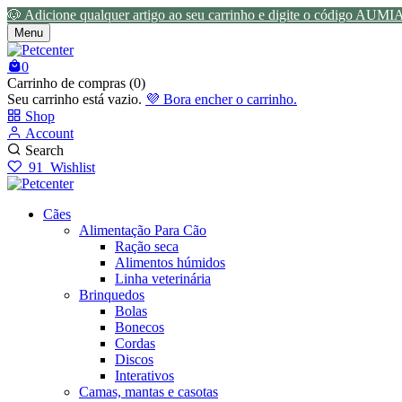
🐶 Adicione qualquer artigo ao seu carrinho e digite o código AUMI
Menu
0
Carrinho de compras (0)
Seu carrinho está vazio.
💜 Bora encher o carrinho.
Shop
Account
Search
91
Wishlist
Cães
Alimentação Para Cão
Ração seca
Alimentos húmidos
Linha veterinária
Brinquedos
Bolas
Bonecos
Cordas
Discos
Interativos
Camas, mantas e casotas