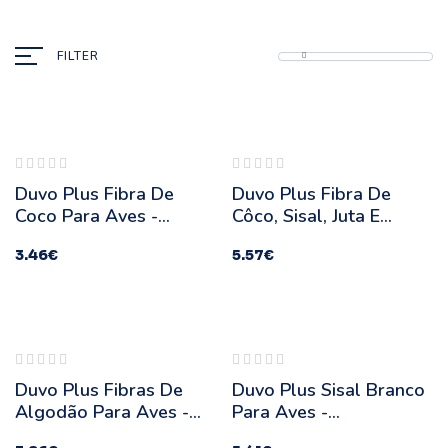
FILTER
Duvo Plus Fibra De
Duvo Plus Fibra De
Coco Para Aves -
Côco, Sisal, Juta E
Quantidade: 50 G
Algodão - Quantidade:
3.46
€
5.57
€
100 G
Duvo Plus Fibras De
Duvo Plus Sisal Branco
Algodão Para Aves -
Para Aves -
Quantidade: 100 G
Quantidade: 100 G