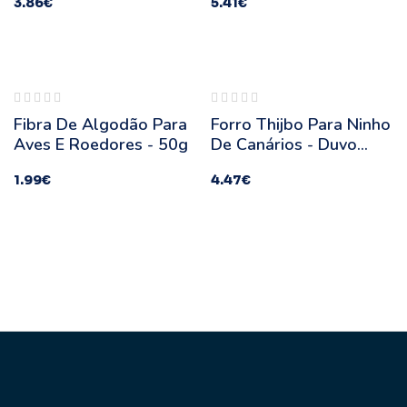
3.86
€
5.41
€
sgotado
Esgotado
Fibra De Algodão Para
Forro Thijbo Para Ninho
Aves E Roedores - 50g
De Canários - Duvo
Plus - Quantidade: 10
1.99
€
4.47
€
Unidades