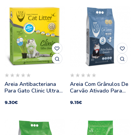
Areia Antibacteriana
Areia Com Grânulos De
Para Gato Clinic Ultra
Carvão Ativado Para
Sensetive - VanCat -
Gato - VanCat -
9.30
€
9.15
€
Quantidade: 6 L
Quantidade: 10 L