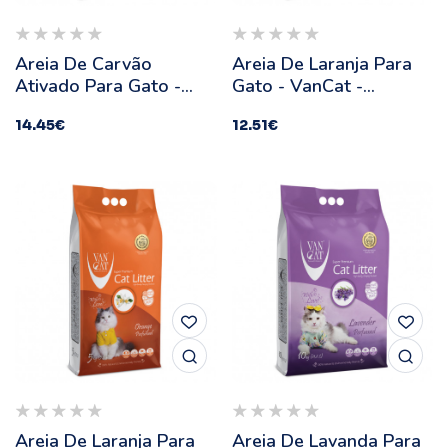
Areia De Carvão
Areia De Laranja Para
Ativado Para Gato -
Gato - VanCat -
VanCat - Quantidade:
Quantidade: 10 Kg
14.45
€
12.51
€
8,5 Kg
Areia De Laranja Para
Areia De Lavanda Para