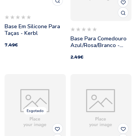
Base Em Silicone Para
Taças - Kerbl
Base Para Comedouro
Azul/Rosa/Branco -
7.49
€
Kerbl
2.49
€
Esgotado