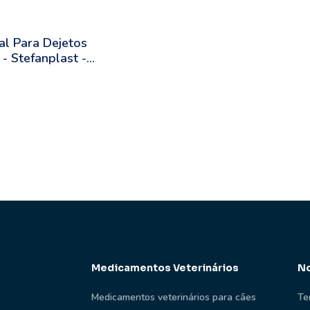
al Para Dejetos
 - Stefanplast -
Medicamentos Veterinários
No
Medicamentos veterinários para cães
Te