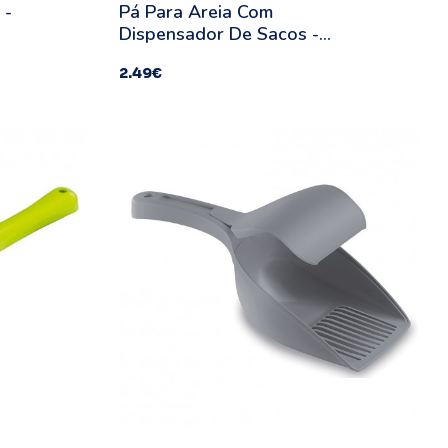
 -
Pá Para Areia Com
Dispensador De Sacos -
Kerbl
2.49
€