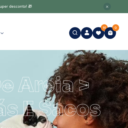
super desconto! 🎁
91
0
e Areia >
ás E Sacos