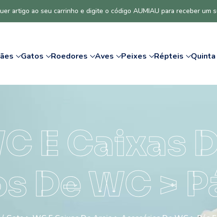
uer artigo ao seu carrinho e digite o código AUMIAU para receber um 
ães
Gatos
Roedores
Aves
Peixes
Répteis
Quinta
C E Caixas D
s De WC > P