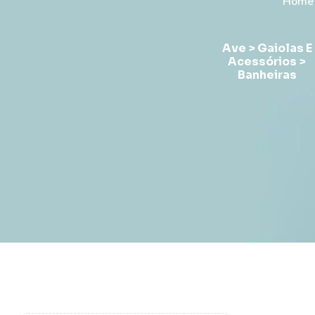
Home
Casa >
Ave > Gaiolas E
Uncategorized
rio E
Acessórios >
rios
Banheiras