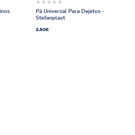
inos
Pá Universal Para Dejetos -
Stefanplast
2.50
€