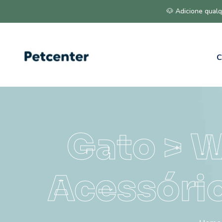
🐶 Adicione qualq
C
Gato > W
Acessório