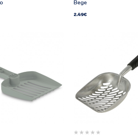
ro
Bege
2.49
€