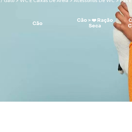
/
Gato > WC E Caixas De Areia > Acessórios De WC > Pás E
Cão > ❤️ Ração
C
Cão
Seca
C