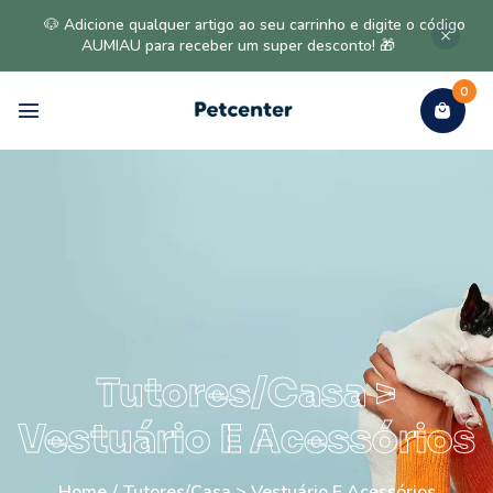
🐶 Adicione qualquer artigo ao seu carrinho e digite o código
AUMIAU para receber um super desconto! 🎁
0
Tutores/Casa >
Vestuário E Acessórios
Home
/
Tutores/Casa > Vestuário E Acessórios