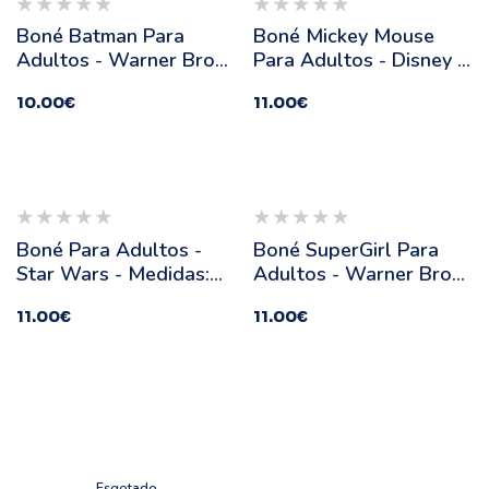
Boné Batman Para
Boné Mickey Mouse
Adultos - Warner Bros
Para Adultos - Disney -
- Medidas: 57/59 Cm
Medidas: 57/59 Cm
10.00
€
11.00
€
sgotado
Esgotado
Boné Para Adultos -
Boné SuperGirl Para
Star Wars - Medidas:
Adultos - Warner Bros
57/59 Cm
- Medidas: 57/59 Cm
11.00
€
11.00
€
Esgotado