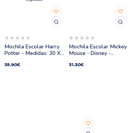
Mochila Escolar Harry
Mochila Escolar Mickey
Potter - Medidas: 30 X
Mouse - Disney -
13 X 44 Cm
Medidas: 30 X 40 X 13
35.90
€
31.30
€
Cm