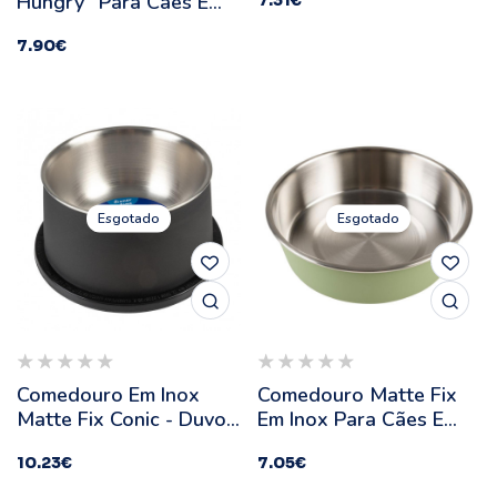
Hungry" Para Cães E
7.31
€
Ml
Gatos - Duvo Plus
7.90
€
Esgotado
Esgotado
Comedouro Em Inox
Comedouro Matte Fix
Matte Fix Conic - Duvo
Em Inox Para Cães E
Plus - Quantidade: 800
Gatos - Duvo Plus
10.23
€
7.05
€
Ml