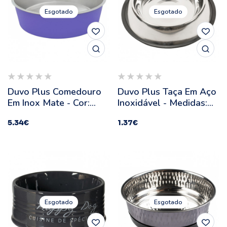
Esgotado
Esgotado
Duvo Plus Comedouro
Duvo Plus Taça Em Aço
Em Inox Mate - Cor:
Inoxidável - Medidas:
Lilás Claro | Diâmetro:
16 Cm
5.34
€
1.37
€
Ø 15,8 Cm
Esgotado
Esgotado