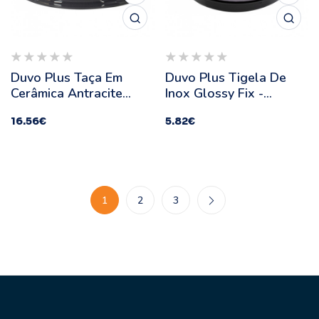
Duvo Plus Taça Em
Duvo Plus Tigela De
Cerâmica Antracite
Inox Glossy Fix -
"Happy Dog" -
Capacidade: 490 Ml
16.56
€
5.82
€
Quantidade: 1000 Ml
1
2
3