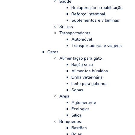
Saúde
Recuperação e reabilitação
Reforço intestinal
Suplementos e vitaminas
Snacks
Transportadoras
Automóvel
Transportadoras e viagens
Gatos
Alimentação para gato
Ração seca
Alimentos húmidos
Linha veterinária
Leite para gatinhos
Sopas
Areia
Aglomerante
Ecológica
Sílica
Brinquedos
Bastões
Bolas