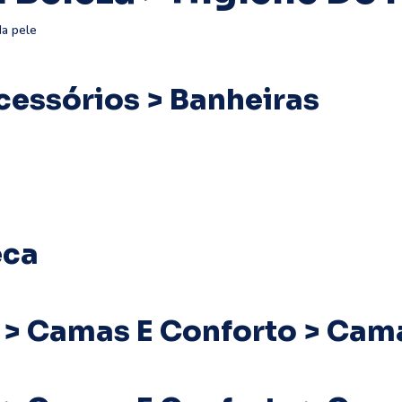
da pele
cessórios > Banheiras
eca
 > Camas E Conforto > Cam