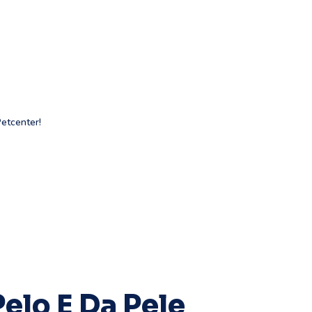
Petcenter!
elo E Da Pele