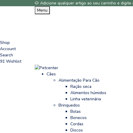
🐶 Adicione qualquer artigo ao seu carrinho e digi
Menu
Shop
Account
Search
91
Wishlist
Cães
Alimentação Para Cão
Ração seca
Alimentos húmidos
Linha veterinária
Brinquedos
Bolas
Bonecos
Cordas
Discos