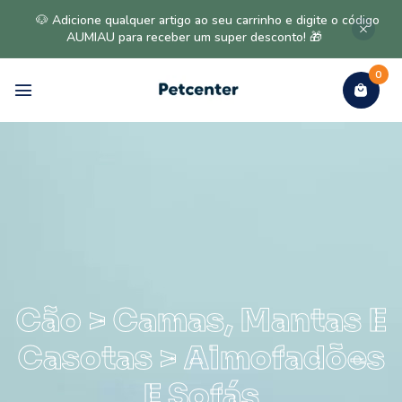
🐶 Adicione qualquer artigo ao seu carrinho e digite o código
AUMIAU para receber um super desconto! 🎁
0
Cão > Camas, Mantas E
Casotas > Almofadões
E Sofás