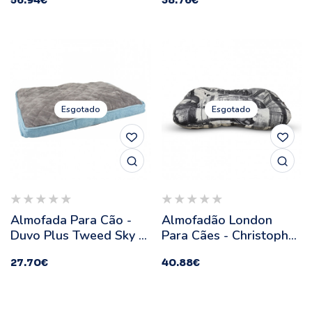
56.94
€
38.76
€
Esgotado
Esgotado
Almofada Para Cão -
Almofadão London
Duvo Plus Tweed Sky -
Para Cães - Christopher
Tamanho: S
- Medidas: 120 X 75 Cm
27.70
€
40.88
€