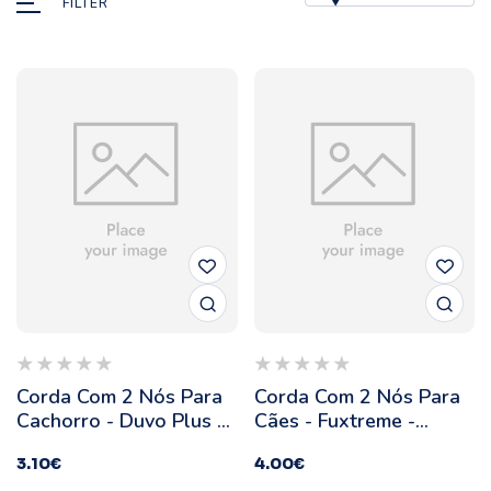
FILTER
Corda Com 2 Nós Para
Corda Com 2 Nós Para
Cachorro - Duvo Plus -
Cães - Fuxtreme -
Cor: Rosa
Ferribiella - Cor:
3.10
€
4.00
€
Amarelo