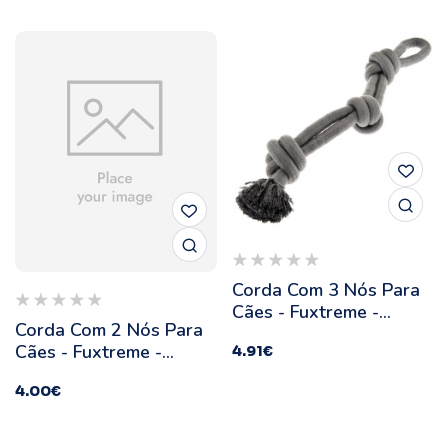
Corda Com 3 Nós Para
Cães - Fuxtreme -
Corda Com 2 Nós Para
Ferribiella - Cor:
Cães - Fuxtreme -
4.91
€
Cinzento
Ferribiella - Cor:
4.00
€
Cinzento