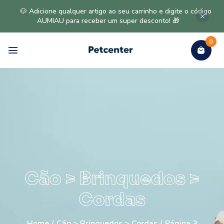
🐶 Adicione qualquer artigo ao seu carrinho e digite o código
AUMIAU para receber um super desconto! 🎁
0
Cão > Brinquedos >
Cordas
Home
/
Cão > Brinquedos > Cordas
/
Página 3