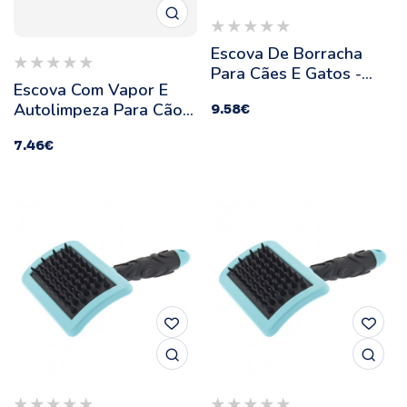
Escova De Borracha
Para Cães E Gatos -
Escova Com Vapor E
Ferribella - Tamanho:
Autolimpeza Para Cão E
9.58
€
Grande
Gato - Duvo Plus
7.46
€