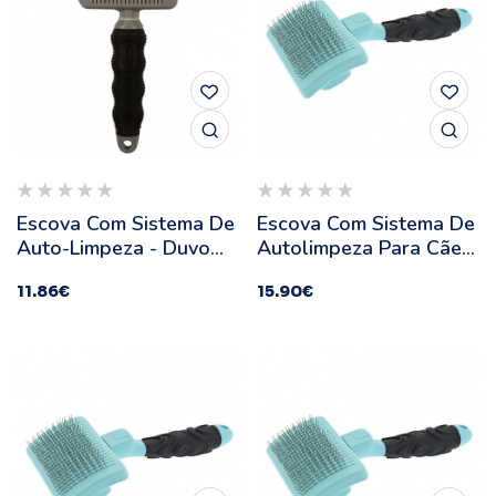
Escova Com Sistema De
Escova Com Sistema De
Auto-Limpeza - Duvo
Autolimpeza Para Cães
Plus - Tamanho: Médio
E Gatos - Ferribiella -
11.86
€
15.90
€
Tamanho: Large