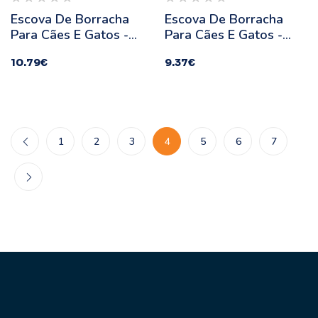
Escova De Borracha
Escova De Borracha
Para Cães E Gatos -
Para Cães E Gatos -
Ferribella - Tamanho:
Ferribella - Tamanho:
10.79
€
9.37
€
Médio
Pequeno
1
2
3
4
5
6
7