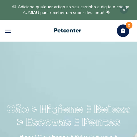
🐶 Adicione qualquer artigo ao seu carrinho e digite o código
AUMIAU para receber um super desconto! 🎁
0
Cão > Higiene E Beleza
> Escovas E Pentes
Home
/
Cão > Higiene E Beleza > Escovas E