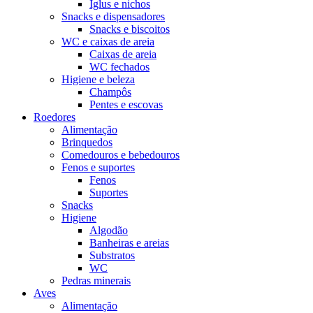
Iglus e nichos
Snacks e dispensadores
Snacks e biscoitos
WC e caixas de areia
Caixas de areia
WC fechados
Higiene e beleza
Champôs
Pentes e escovas
Roedores
Alimentação
Brinquedos
Comedouros e bebedouros
Fenos e suportes
Fenos
Suportes
Snacks
Higiene
Algodão
Banheiras e areias
Substratos
WC
Pedras minerais
Aves
Alimentação