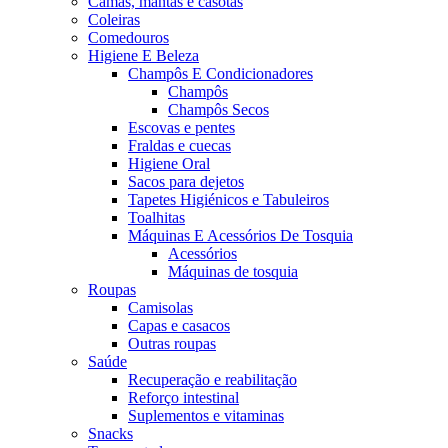
Camas, mantas e casotas
Coleiras
Comedouros
Higiene E Beleza
Champôs E Condicionadores
Champôs
Champôs Secos
Escovas e pentes
Fraldas e cuecas
Higiene Oral
Sacos para dejetos
Tapetes Higiénicos e Tabuleiros
Toalhitas
Máquinas E Acessórios De Tosquia
Acessórios
Máquinas de tosquia
Roupas
Camisolas
Capas e casacos
Outras roupas
Saúde
Recuperação e reabilitação
Reforço intestinal
Suplementos e vitaminas
Snacks