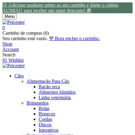
🐶 Adicione qualquer artigo ao seu carrinho e digite o código
AUMIAU para receber um super desconto! 🎁
Menu
0
Carrinho de compras (0)
Seu carrinho está vazio.
💜 Bora encher o carrinho.
Shop
Account
Search
91
Wishlist
Cães
Alimentação Para Cão
Ração seca
Alimentos húmidos
Linha veterinária
Brinquedos
Bolas
Bonecos
Cordas
Discos
Interativos