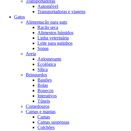
Transportadoras
Automóvel
Transportadoras e viagens
Gatos
Alimentação para gato
Ração seca
Alimentos húmidos
Linha veterinária
Leite para gatinhos
Sopas
Areia
Aglomerante
Ecológica
Sílica
Brinquedos
Bastões
Bolas
Bonecos
Interativos
Túneis
Comedouros
Camas e mantas
Camas
Camas suspensas
Colchões