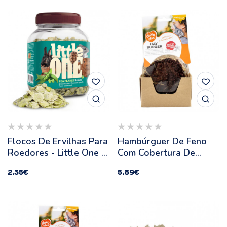
Flocos De Ervilhas Para
Hambúrguer De Feno
Roedores - Little One -
Com Cobertura De
Quantidade: 230 G
Beterraba Para
2.35
€
5.89
€
Roedores - Duvo Plus -
Quantidade: 75 G