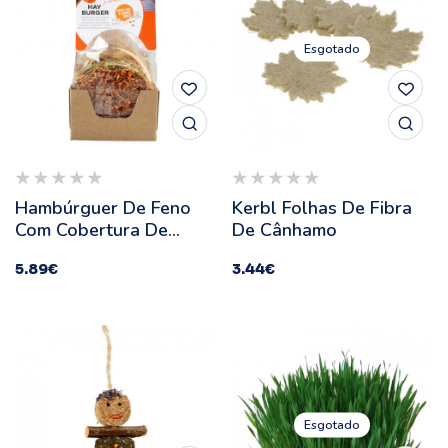
Esgotado
Hambúrguer De Feno
Kerbl Folhas De Fibra
Com Cobertura De
De Cânhamo
Cenoura Para Roedores
5.89
€
3.44
€
- Duvo Plus -
Quantidade: 75 G
Esgotado