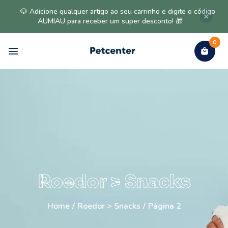
🐶 Adicione qualquer artigo ao seu carrinho e digite o código
AUMIAU para receber um super desconto! 🎁
0
Roedor > Snacks
Home
/
Roedor > Snacks
/
Página 2