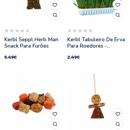
Kerbl Seppl Herb Man
Kerbl Tabuleiro De Erva
Snack Para Furões
Para Roedores -
Quantidade: 100 G
5.49
€
2.49
€