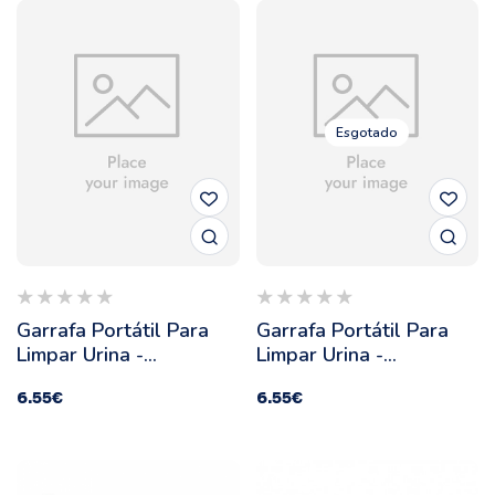
Esgotado
Garrafa Portátil Para
Garrafa Portátil Para
Limpar Urina -
Limpar Urina -
Ferribiella - Cor:
Ferribiella - Cor: Azul
6.55
€
6.55
€
Amarelo