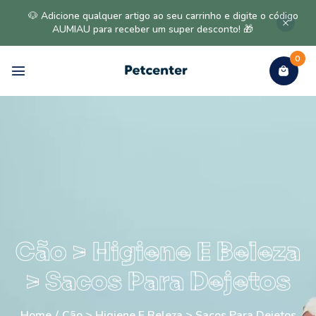
🐶 Adicione qualquer artigo ao seu carrinho e digite o código
AUMIAU para receber um super desconto! 🎁
0
Cão > Higiene E Beleza
> Sacos Para Dejetos
Home
/
Cão > Higiene E Beleza > Sacos Para Dejetos