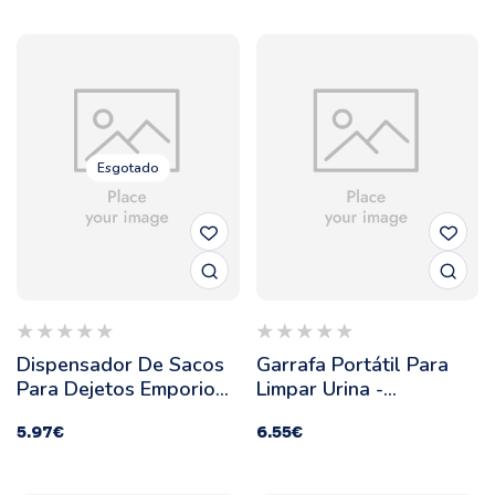
Esgotado
Dispensador De Sacos
Garrafa Portátil Para
Para Dejetos Emporio
Limpar Urina -
Maiolica - Ferribiella -
Ferribiella - Cor: Azul
5.97
€
6.55
€
Cor: Azul
Claro